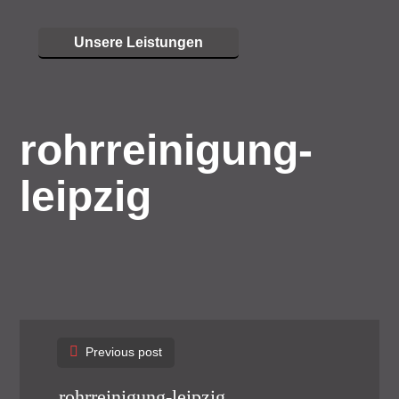
Unsere Leistungen
rohrreinigung-
leipzig
Post
Previous post
navigation
rohrreinigung-leipzig