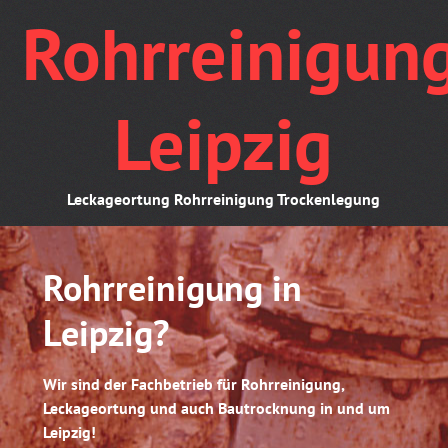
Skip
Rohrreinigun
to
content
Leipzig
Leckageortung Rohrreinigung Trockenlegung
Rohrreinigung in
Leipzig?
Wir sind der Fachbetrieb für Rohrreinigung,
Leckageortung und auch Bautrocknung in und um
Leipzig!