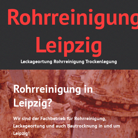
Skip
Rohrreinigun
to
content
Leipzig
Leckageortung Rohrreinigung Trockenlegung
Rohrreinigung in
Leipzig?
Wir sind der Fachbetrieb für Rohrreinigung,
Leckageortung und auch Bautrocknung in und um
Leipzig!