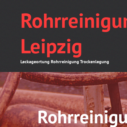
Skip
Rohrreinigu
to
content
Leipzig
Leckageortung Rohrreinigung Trockenlegung
Rohrreinigu